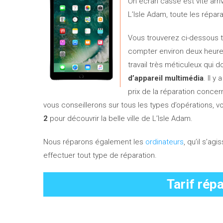
Un écran cassé est vite arriv
L’Isle Adam, toute les répar
Vous trouverez ci-dessous to
compter environ deux heure
travail très méticuleux qui d
d’appareil
multimédia
. Il 
prix de la réparation conce
vous conseillerons sur tous les types d’opérations, v
2
pour découvrir la belle ville de L’Isle Adam.
Nous réparons également les
ordinateurs
, qu’il s’ag
effectuer tout type de réparation.
Tarif répa