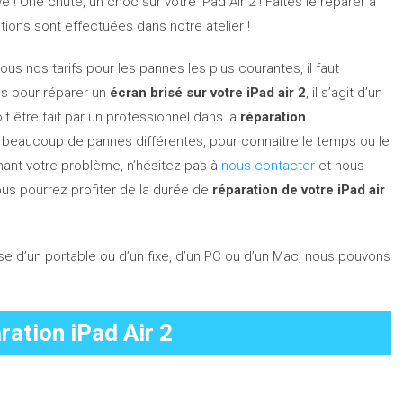
é ! Une chute, un choc sur votre iPad Air 2 ! Faites le réparer à
ations sont effectuées dans notre atelier !
us nos tarifs pour les pannes les plus courantes, il faut
s pour réparer un
écran brisé sur votre iPad air 2
, il s’agit d’un
oit être fait par un professionnel dans la
réparation
y a beaucoup de pannes différentes, pour connaitre le temps ou le
rnant votre problème, n’hésitez pas à
nous contacter
et nous
ous pourrez profiter de la durée de
réparation de votre iPad air
isse d’un portable ou d’un fixe, d’un PC ou d’un Mac, nous pouvons
ration iPad Air 2