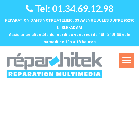
Tel: 01.34.69.12.98
REPARATION DANS NOTRE ATELIER : 33 AVENUE JULES DUPRE 95290
L'ISLE-ADAM
Assistance clientèle du mardi au vendredi de 10h à 18h30 et le
samedi de 10h à 18 heures‌