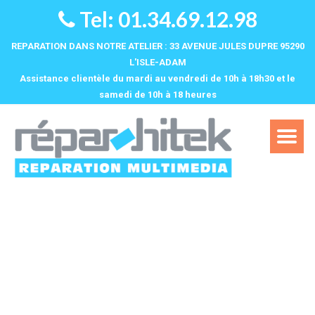
Tel: 01.34.69.12.98
REPARATION DANS NOTRE ATELIER : 33 AVENUE JULES DUPRE 95290
L'ISLE-ADAM
Assistance clientèle du mardi au vendredi de 10h à 18h30 et le
samedi de 10h à 18 heures‌