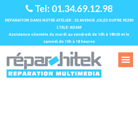
Tel: 01.34.69.12.98
REPARATION DANS NOTRE ATELIER : 33 AVENUE JULES DUPRE 95290
L'ISLE-ADAM
Assistance clientèle du mardi au vendredi de 10h à 18h30 et le
samedi de 10h à 18 heures‌