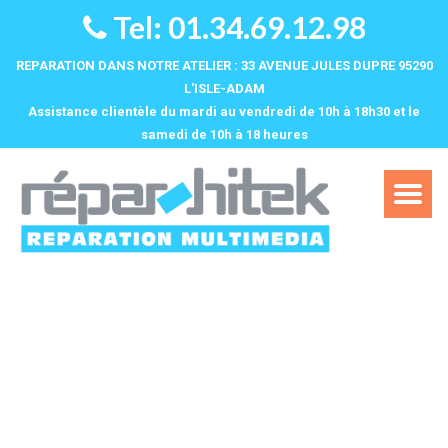
Tel: 01.34.69.12.98
REPARATION DANS NOTRE ATELIER : 33 AVENUE JULES DUPRE 95290
L'ISLE-ADAM
Assistance clientèle du mardi au vendredi de 10h à 18h30 et le
samedi de 10h à 18 heures‌