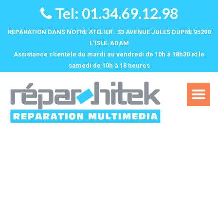
Tel: 01.34.69.12.98
REPARATION DANS NOTRE ATELIER : 33 AVENUE JULES DUPRE 95290
L'ISLE-ADAM
Assistance clientèle du mardi au vendredi de 10h à 18h30 et le
samedi de 10h à 18 heures‌