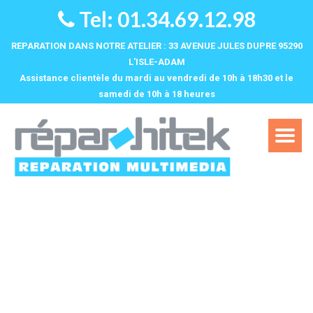
Tel: 01.34.69.12.98
REPARATION DANS NOTRE ATELIER : 33 AVENUE JULES DUPRE 95290
L'ISLE-ADAM
Assistance clientèle du mardi au vendredi de 10h à 18h30 et le
samedi de 10h à 18 heures‌