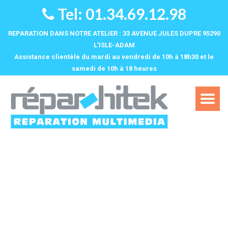
Tel: 01.34.69.12.98
REPARATION DANS NOTRE ATELIER : 33 AVENUE JULES DUPRE 95290
L'ISLE-ADAM
Assistance clientèle du mardi au vendredi de 10h à 18h30 et le
samedi de 10h à 18 heures‌